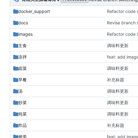
docker_support
docs
Revise branch s
images
主食
调味料更新
凉拌
feat: add imag
卤菜
调味料更新
早餐
补充标题
汤
调味料更新
炒菜
调味料更新
炖菜
调味料更新
炸品
补充标题
烤类
feat: add imag