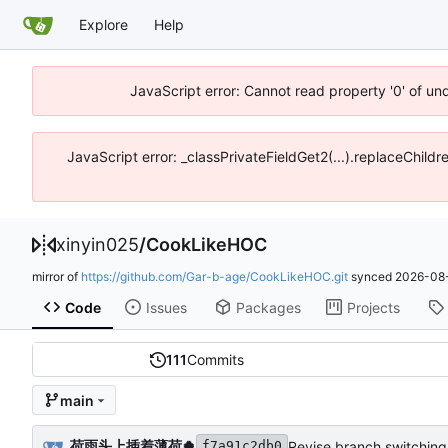
Explore
Help
JavaScript error: Cannot read property '0' of un
JavaScript error: _classPrivateFieldGet2(...).replaceChildr
xinyin025
/
CookLikeHOC
mirror of
https://github.com/Gar-b-age/CookLikeHOC.git
synced
2026-08-
Code
Issues
Packages
Projects
111
Commits
main
荷雨头上插着薄荷🍀
Revise branch switching 
f7a91c2db0