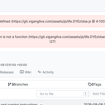
defined (https://git.xiganglive.com/assets/js/iife.DYEzIdse.js @ 4:1
en is not a function (https://git.xiganglive.com/assets/js/iife.DYEzI
(27)
09 12:51:00 +00:00
Releases
Wiki
Activity
3
Branches
0
Tags
Add Fil
T
...
2026-08-08 
and running instructions