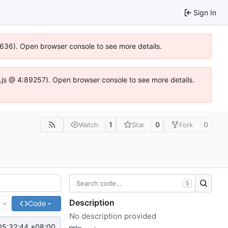
Sign In
00636). Open browser console to see more details.
dse.js @ 4:89257). Open browser console to see more details.
1
0
0
Watch
Star
Fork
S
Description
e
Code
No description provided
05:32:44 +08:00