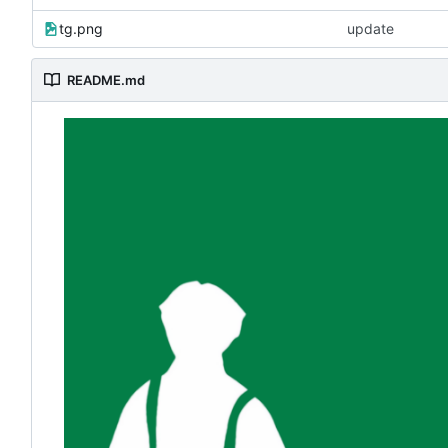
tg.png
update
README.md